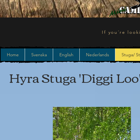
Mini
If you´re look
Home
Svenska
English
Nederlands
Stuga/ St
Hyra Stuga 'Diggi Loo