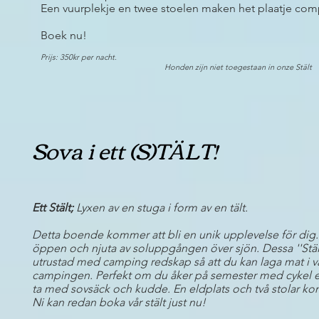
Een vuurplekje en twee stoelen maken het plaatje com
Boek nu!
Prijs: 350
kr per nacht.
Honden zijn niet toegestaan in onze Stält
Sova i ett (S)TÄLT!
Ett Stält;
Lyxen av en stuga i form av en tält.
Detta boende kommer att bli en unik upplevelse för dig.
öppen och njuta av soluppgången över sjön. Dessa ''Stält
utrustad med camping redskap så att du kan laga mat 
campingen. Perfekt om du åker på semester med cykel e
ta med sovsäck och kudde. En eldplats och två stolar ko
Ni kan redan boka vår stält just nu!