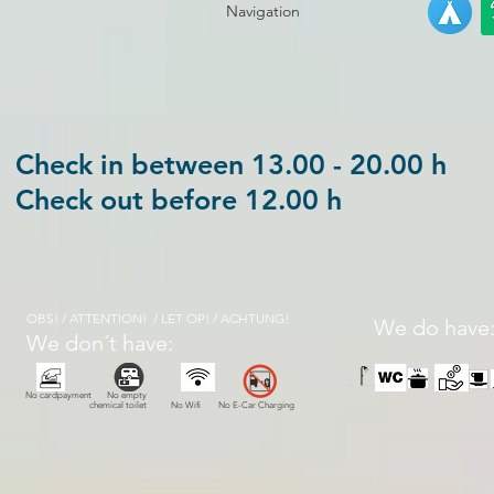
Navigation
Check in between 13.00 - 20.00 h
Check out before 12.00 h
OBS! / ATTENTION! / LET OP! / ACHTUNG!
We do have
We don´t have:
No cardpayment No empty
chemical toilet No Wifi No E-Car Charging