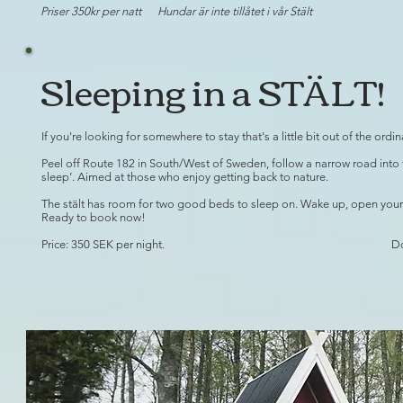
Priser 350
kr per natt Hundar är inte tillåtet i vår Stält
Sleeping in a STÄLT!
If you're looking for somewhere to stay that's a little bit out of the ordina
Peel off Route 182 in South/West of Sweden, follow a narrow road into 
sleep’. Aimed at those who enjoy getting back to nature.
The stält has room for two good beds to sleep on. Wake up, open you
Ready to book now!
Price: 350 SEK per night. Dogs are not al