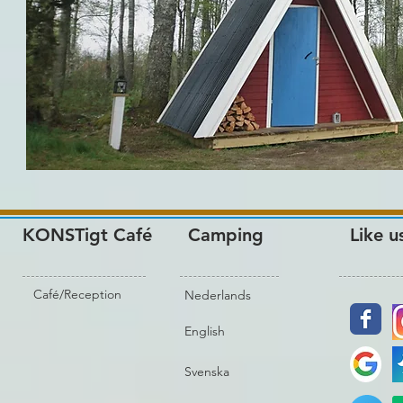
KONSTigt Café
Camping
Like u
Café/Reception
Nederlands
English
Svenska